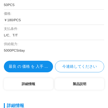
50PCS
価格:
￥180/PCS
支払条件:
L/C、T/T
供給能力:
5000PCS/day
最良 の 価格 を 入手 する
今連絡してください
詳細情報
製品説明
詳細情報