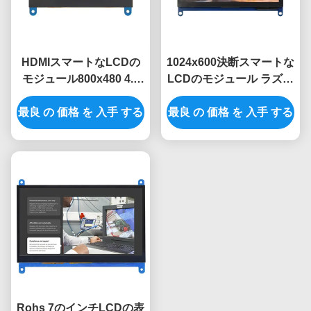
HDMIスマートなLCDの
1024x600決断スマートな
モジュール800x480 4.3
LCDのモジュール ラズベ
インチの容量性タッチ画
リーPiのための7インチの
最良 の 価格 を 入手 する
面
最良 の 価格 を 入手 する
表示モジュール
Rohs 7のインチLCDの表