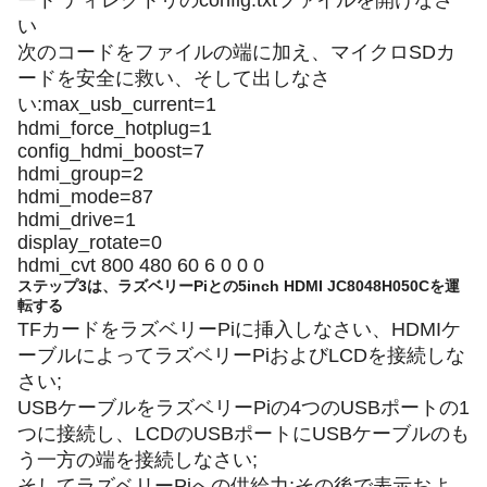
ート ディレクトリのconfig.txtファイルを開けなさ
い
次のコードをファイルの端に加え、マイクロSDカ
ードを安全に救い、そして出しなさ
い:max_usb_current=1
hdmi_force_hotplug=1
config_hdmi_boost=7
hdmi_group=2
hdmi_mode=87
hdmi_drive=1
display_rotate=0
hdmi_cvt 800 480 60 6 0 0 0
ステップ3は、ラズベリーPiとの5inch HDMI JC8048H050Cを運
転する
TFカードをラズベリーPiに挿入しなさい、HDMIケ
ーブルによってラズベリーPiおよびLCDを接続しな
さい;
USBケーブルをラズベリーPiの4つのUSBポートの1
つに接続し、LCDのUSBポートにUSBケーブルのも
う一方の端を接続しなさい;
そしてラズベリーPiへの供給力;その後で表示およ