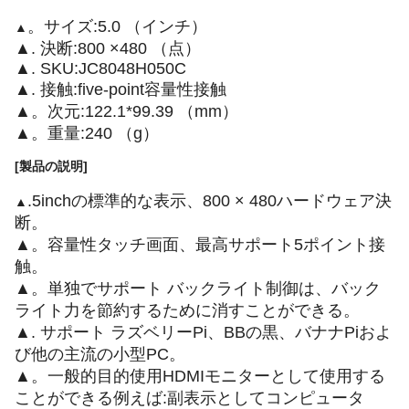
。サイズ:5.0 （インチ）
▲
▲. 決断:800 ×480 （点）
▲. SKU:JC8048H050C
▲. 接触:five-point容量性接触
▲。次元:122.1*99.39 （mm）
▲。重量:240 （g）
[製品の説明]
.5inchの標準的な表示、800 × 480ハードウェア決
▲
断。
▲。容量性タッチ画面、最高サポート5ポイント接
触。
▲。単独でサポート バックライト制御は、バック
ライト力を節約するために消すことができる。
▲. サポート ラズベリーPi、BBの黒、バナナPiおよ
び他の主流の小型PC。
▲。一般的目的使用HDMIモニターとして使用する
ことができる例えば:副表示としてコンピュータ