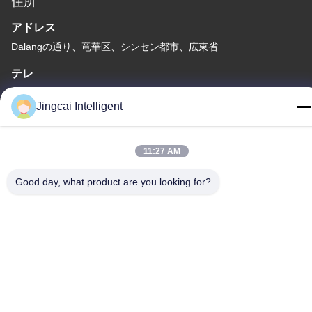
住所
アドレス
Dalangの通り、竜華区、シンセン都市、広東省
テレ
18665866730-18665866730
Jingcai Intelligent
11:27 AM
プライバシーポリシー
|
地図
Good day, what product are you looking for?
中国 良い 品質 ESP32表示モジュール 提供者 著作権 -2026
Shenzhen Jingcai Intelligent Co., Ltd. すべて 権利は保護されてい
ます.