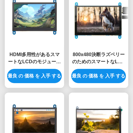
HDMI多用性があるスマ
800x480決断ラズベリー
ートなLCDのモジュール
のためのスマートなLCD
0.34A 800x480 4.3インチ
モジュール5V 5のインチ
最良 の 価格 を 入手 する
のTft Lcdモジュール
最良 の 価格 を 入手 する
Lcdモジュール