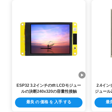
ESP32 3.2インチのtft LCDモジュー
2.4イン
ルの決断240x320の容量性接触
ジュール240
パネルS
最良 の 価格 を 入手 する
最良