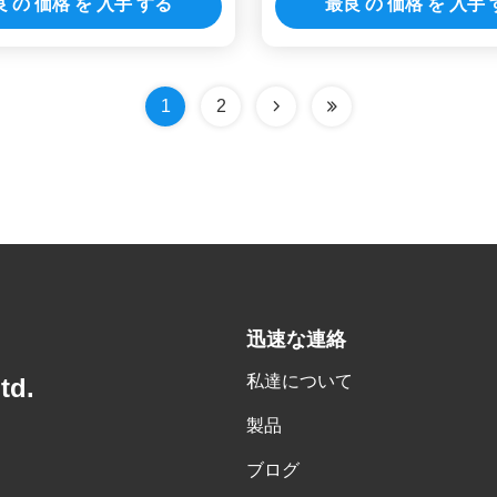
 の 価格 を 入手 する
最良 の 価格 を 入手
1
2
迅速な連絡
私達について
td.
製品
ブログ