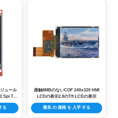
はモジュール
接触8MBのないCOF 240x320 HMI
 Spi Tft
LCDの表示2.8のTft LCDの表示
する
 する
最良 の 価格 を 入手 する