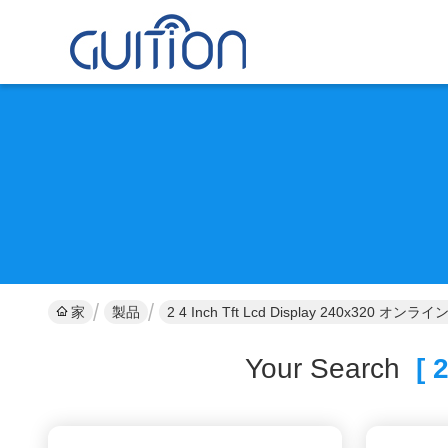
家
製品
2 4 Inch Tft Lcd Display 240x320 オン
Your Search
[ 2