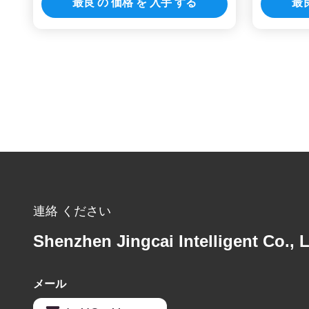
最良 の 価格 を 入手 する
最良
連絡 ください
Shenzhen Jingcai Intelligent Co., L
メール