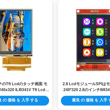
チのTft Lcdのタッチ画面 モ
2.8 LcdモジュールSPI
x320 ILI9341V Tft Lcdの
240*320 2.8のインチIli9341
PI LCD TFTモジュール
LCDの表示を表示
 の 価格 を 入手 する
最良 の 価格 を 入手