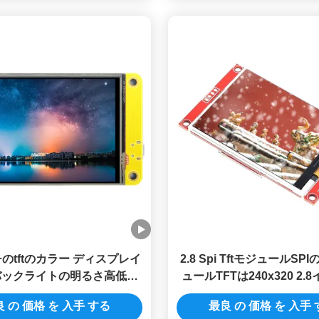
チのtftのカラー ディスプレイ
2.8 Spi TftモジュールS
バックライトの明るさ高低の
ュールTFTは240x320 2.8
量 モジュール240 * 320黄
Tft Lcd Ili9341を表
 の 価格 を 入手 する
最良 の 価格 を 入手
色いPCB