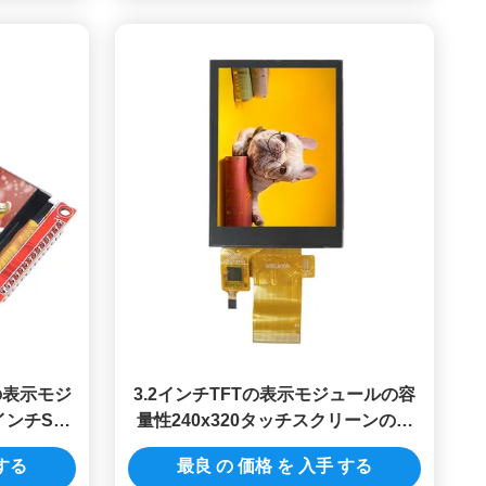
PIの表示モジ
3.2インチTFTの表示モジュールの容
インチSpi
量性240x320タッチスクリーンの表
示する
示モジュール8BIT
 する
最良 の 価格 を 入手 する