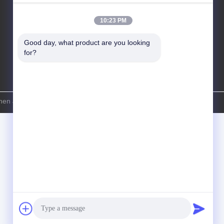
10:23 PM
Good day, what product are you looking 
for?
ingcai Intelligent Co., Ltd. すべて 権利は保護されています.