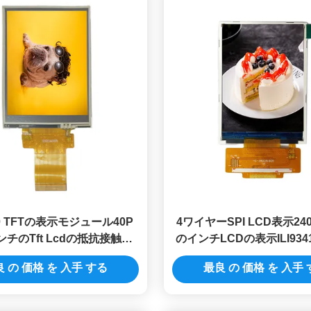
20 TFTの表示モジュール40P
4ワイヤーSPI LCD表示240x
インチのTft Lcdの抵抗接触
のインチLCDの表示ILI9341
ST7789
 の 価格 を 入手 する
最良 の 価格 を 入手