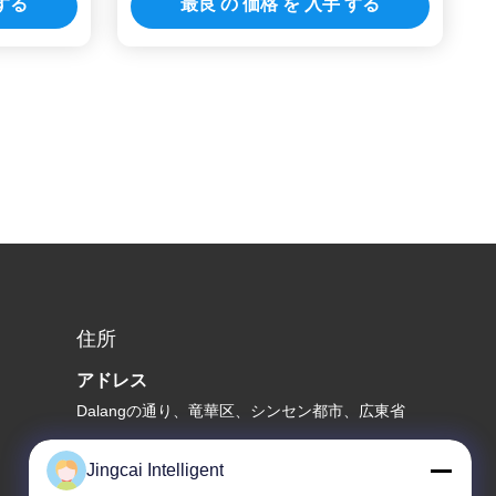
 する
最良 の 価格 を 入手 する
住所
アドレス
Dalangの通り、竜華区、シンセン都市、広東省
テレ
Jingcai Intelligent
18665866730-18665866730