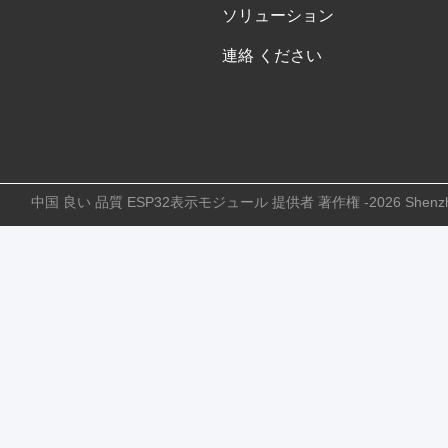
ソリューション
連絡 ください
中国 良い 品質 ESP32表示モジュール 提供者 著作権 -2026 Shenzhen J