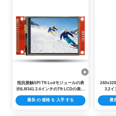
抵抗接触SPI Tft Lcdモジュールの表
240x3
示ILI9341 2.4インチのTft LCDの表示
3.2
240x320
最良 の 価格 を 入手 する
最良