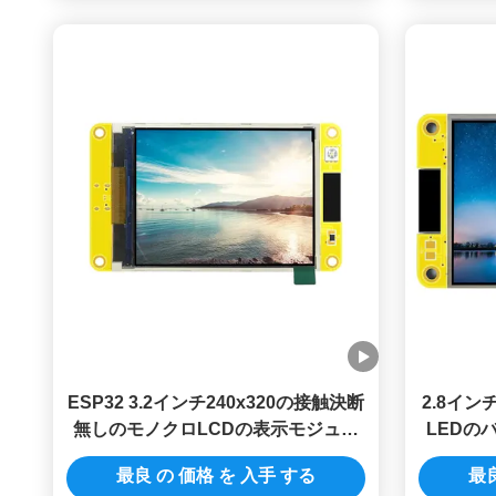
ESP32 3.2インチ240x320の接触決断
2.8イン
無しのモノクロLCDの表示モジュー
LEDの
ル
パワー消費
最良 の 価格 を 入手 する
最良