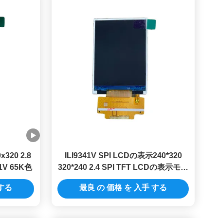
320 2.8
ILI9341V SPI LCDの表示240*320
V 65K色
320*240 2.4 SPI TFT LCDの表示モジ
ュール
 する
最良 の 価格 を 入手 する