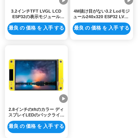
3.2インチTFT LVGL LCD
4M抜け目がない3.2 Lcdモジ
ESP32の表示モジュール
ュール240x320 ESP32 LVGL
240x320の決断
Tft Lcdモジュールの表示
最良 の 価格 を 入手 する
最良 の 価格 を 入手 する
2.8インチのtftのカラー ディ
スプレイLEDのバックライト
の明るさ高低のパワー消費量
モジュール240 * 320黄色い
最良 の 価格 を 入手 する
PCB