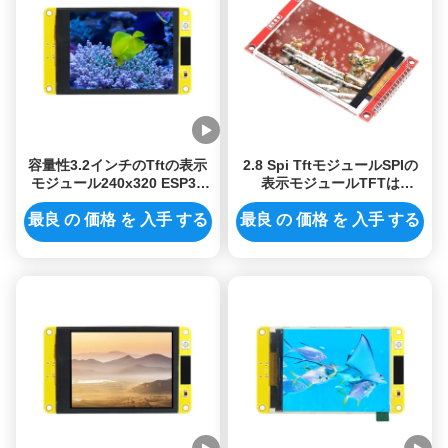
容量性3.2インチのTftの表示
2.8 Spi TftモジュールSPIの
モジュール240x320 ESP32
表示モジュールTFTは
LVGL Spi Lcdモジュール
240x320 2.8インチSpi Tft
Lcd Ili9341を表示する
最良 の 価格 を 入手 する
最良 の 価格 を 入手 する