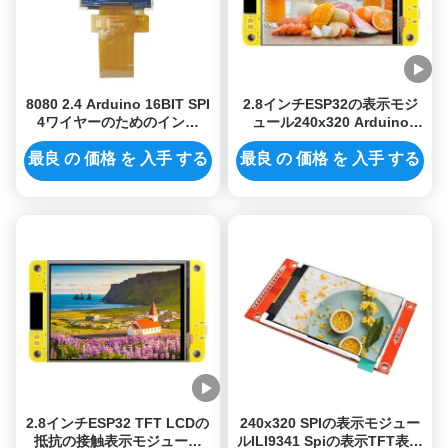
8080 2.4 Arduino 16BIT SPI
2.8インチESP32の表示モジ
4ワイヤーのためのインチ
ュール240x320 Arduino
Lcdモジュール240x320のタ
LVGL Lcdのタッチ画面 モジ
ッチ画面 モジュール
ュール
最良 の 価格 を 入手 する
最良 の 価格 を 入手 する
2.8インチESP32 TFT LCDの
240x320 SPIの表示モジュー
抵抗の接触表示モジュール
ルILI9341 Spiの表示TFT表示