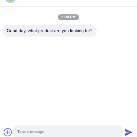
david@guition.com
6:20 PM
Good day, what product are you looking for?
住所
アドレス
Dalangの通り、竜華区、シンセン都市、広東省
テレ
18665866730-18665866730
プライバシーポリシー
|
地図
中国 良い 品質 ESP32表示モジュール 提供者 著作権 -2026
Shenzhen Jingcai Intelligent Co., Ltd. すべて 権利は保護されてい
ます.