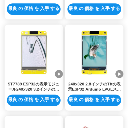
240x320 Arduino LVGL Lcd
モジュール
のタッチ画面 モジュール
最良 の 価格 を 入手 する
最良 の 価格 を 入手 する
ST7789 ESP32の表示モジュ
240x320 2.8インチのTftの表
ール240x320 3.2インチのタ
示ESP32 Arduino LVGLスマ
ッチ画面の表示モジュール
ートなLCDモジュール
最良 の 価格 を 入手 する
最良 の 価格 を 入手 する