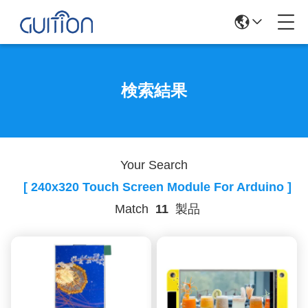
検索結果
Your Search
[ 240x320 Touch Screen Module For Arduino ]
Match
11
製品