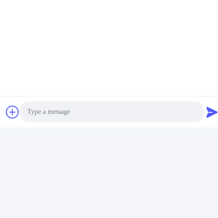
Photo
Video Call
Audio Call