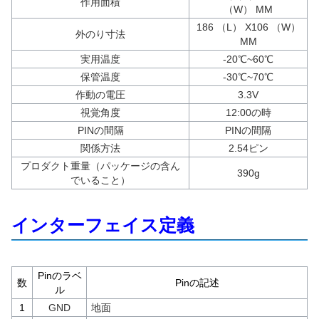
作用面積
（W） MM
186 （L） X106 （W）
外のり寸法
MM
実用温度
-20℃~60℃
保管温度
-30℃~70℃
作動の電圧
3.3V
視覚角度
12:00の時
PINの間隔
PINの間隔
関係方法
2.54ピン
プロダクト重量（パッケージの含ん
390g
でいること）
インターフェイス定義
Pinのラベ
数
Pinの記述
ル
1
GND
地面