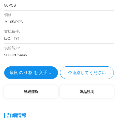
50PCS
価格:
￥165/PCS
支払条件:
L/C、T/T
供給能力:
5000PCS/day
最良 の 価格 を 入手 する
今連絡してください
詳細情報
製品説明
詳細情報