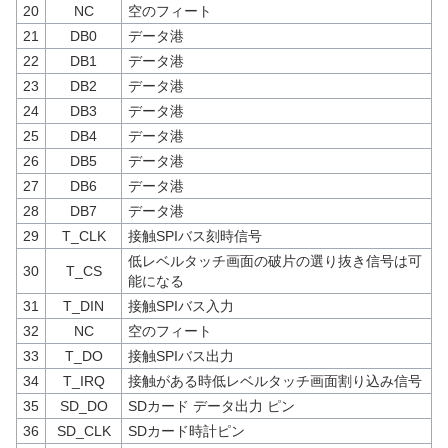
20
NC
空のフィート
21
DB0
データ港
22
DB1
データ港
23
DB2
データ港
24
DB3
データ港
25
DB4
データ港
26
DB5
データ港
27
DB6
データ港
28
DB7
データ港
29
T_CLK
接触SPIバス刻時信号
低レベルタッチ画面の破片の選り抜き信号は可
30
T_CS
能になる
31
T_DIN
接触SPIバス入力
32
NC
空のフィート
33
T_DO
接触SPIバス出力
34
T_IRQ
接触がある時低レベルタッチ画面割り込み信号
35
SD_DO
SDカード データ出力 ピン
36
SD_CLK
SDカード時計ピン